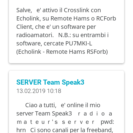
Salve, e' attivo il Crosslink con
Echolink, su Remote Hams o RCForb
Client, che e' un software per
radioamatori. N.B.: su entrambi i
software, cercate PU7MKI-L
(Echolink - Remote Hams RSForb)
SERVER Team Speak3
13.02.2019 10:18
Ciao a tutti, e' online il mio
server Team Speak3 ｒａｄｉｏ ａ
ｍａｔｅｕｒ'ｓ ｓｅｒｖｅｒ pwd:
hrn Ci sono canali per la freeband,