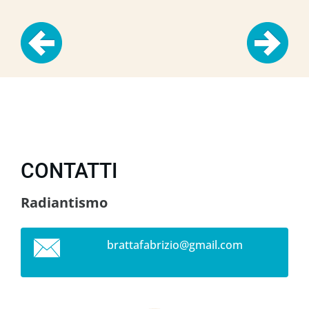
CONTATTI
Radiantismo
brattafa
brizio@g
mail.com