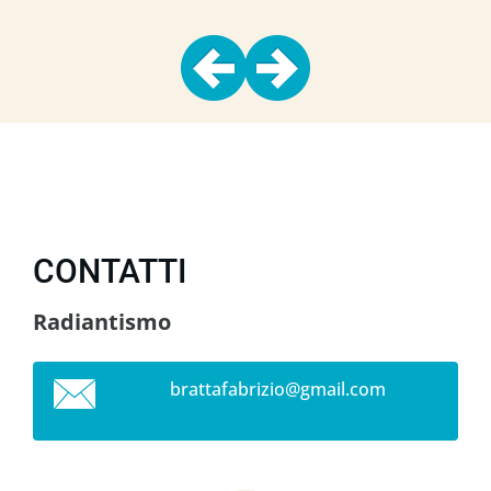
CONTATTI
Radiantismo
brattafa
brizio@g
mail.com