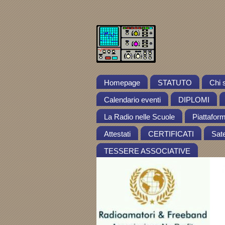
Homepage
STATUTO
Chi 
Calendario eventi
DIPLOMI
La Radio nelle Scuole
Piattafor
Attestati
CERTIFICATI
Satel
TESSERE ASSOCIATIVE