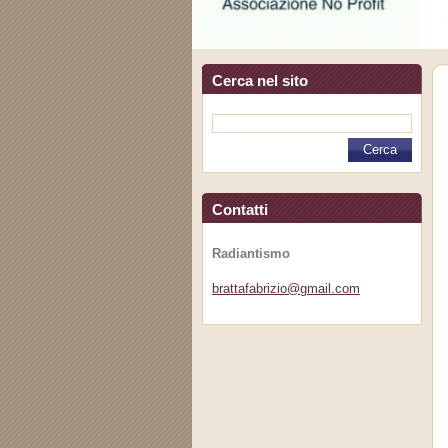
Cerca nel sito
Contatti
Radiantismo
brattafa
brizio@g
mail.com