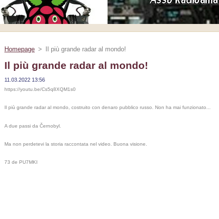
Homepage
>
Il più grande radar al mondo!
Il più grande radar al mondo!
11.03.2022 13:56
https://youtu.be/Cs5q8XQM1s0
Il più grande radar al mondo, costruito con denaro pubblico russo. Non ha mai funzionato...
A due passi da Černobyl.
Ma non perdetevi la storia raccontata nel video. Buona visione.
73 de PU7MKI