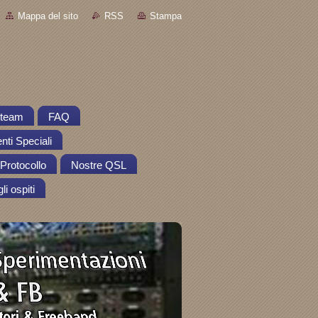
Mappa del sito
RSS
Stampa
o team
FAQ
nti Speciali
Protocollo
Nostre QSL
li ospiti