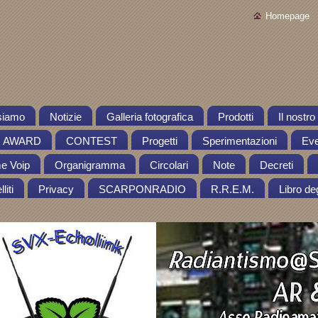
Homepage
siamo
Notizie
Galleria fotografica
Prodotti
Il nostr
AWARD
CONTEST
Progetti
Sperimentazioni
Eve
me Voip
Organigramma
Circolari
Note
Decreti
liti
Privacy
SCARPONRADIO
R.R.E.M.
Libro deg