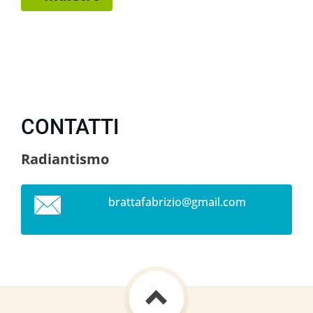
CONTATTI
Radiantismo
brattafa
brizio@g
mail.com