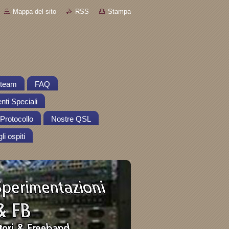
Mappa del sito
RSS
Stampa
o team
FAQ
nti Speciali
Protocollo
Nostre QSL
li ospiti