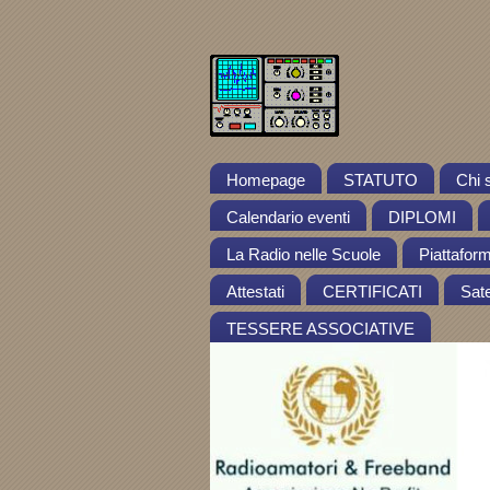
Homepage
STATUTO
Chi 
Calendario eventi
DIPLOMI
La Radio nelle Scuole
Piattafor
Attestati
CERTIFICATI
Satel
TESSERE ASSOCIATIVE