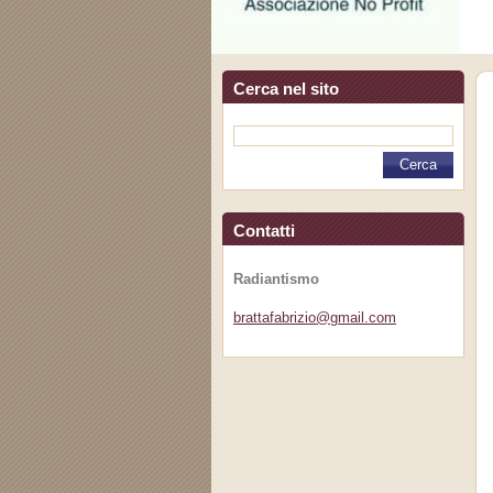
Cerca nel sito
Contatti
Radiantismo
brattafa
brizio@g
mail.com