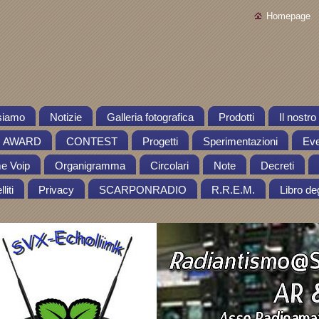
Homepage
siamo
Notizie
Galleria fotografica
Prodotti
Il nostr
AWARD
CONTEST
Progetti
Sperimentazioni
Eve
me Voip
Organigramma
Circolari
Note
Decreti
liti
Privacy
SCARPONRADIO
R.R.E.M.
Libro deg