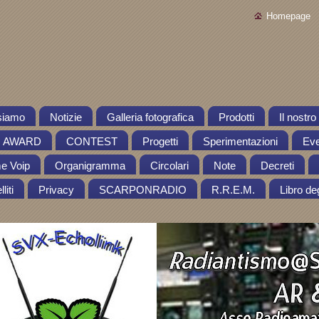
Homepage
siamo
Notizie
Galleria fotografica
Prodotti
Il nostr
AWARD
CONTEST
Progetti
Sperimentazioni
Eve
me Voip
Organigramma
Circolari
Note
Decreti
liti
Privacy
SCARPONRADIO
R.R.E.M.
Libro deg