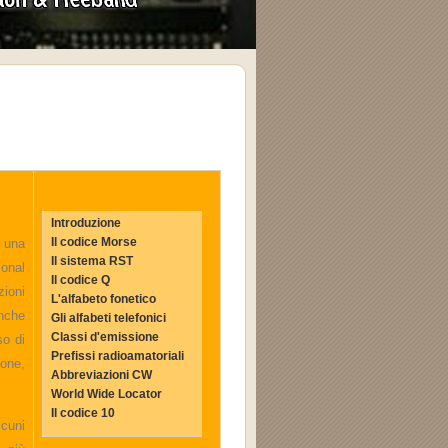
Introduzione
Il codice Morse
 una
Il sistema RST
onal
Il codice Q
zioni
L'alfabeto fonetico
anche
Gli alfabeti telefonici
Classi d'emissione
so di
Prefissi radioamatoriali
ione,
Abbreviazioni CW
World Wide Locator
Il codice 10
lcuni