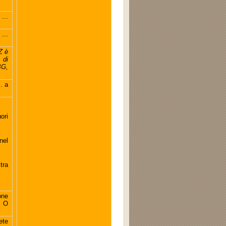
...
...
Z è
 di
BG,
.. a
ori
nel
tra
ne
. O
ete