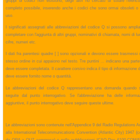
gruppi di codici non esistono; degli altri ho cercato di stilare l'elenc
completo possibile, inserendo anche i codici che sono ormai obsoleti o 
uso.
I significati assegnati alle abbreviazioni del codice Q si possono ampli
completare con l'aggiunta di altri gruppi, nominativi di chiamata, nomi di lu
cifre, numeri etc.
I dati fra parentesi quadre [ ] sono opzionali e devono essere trasmessi 
stesso ordine in cui appaiono nel testo. Tre puntini ... indicano una part
deve essere completata. Il carattere
corsivo
indica il tipo di informazione d
deve essere fornito nome o quantità.
Le abbreviazioni del codice Q rappresentano una domanda quando 
seguite dal punto interrogativo. Se l'abbreviazione ha delle informa
aggiuntive, il punto interrogativo deve seguire queste ultime.
Le abbreviazioni sono contenute nell'Appendice 9 del Radio Regulations 
alla International Telecommunications Convention (Atlantic City) 1947 (c
da QRA a QUZ compreso) e nelle pubblicazioni ICAO Dec 6100-COM/5