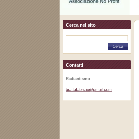
Cerca nel sito
Contatti
Radiantismo
brattafa
brizio@g
mail.com