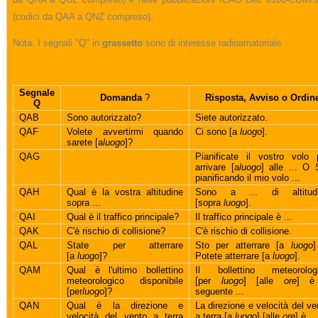
(codici da QAA a QNZ compreso).
Nota: I segnali "Q" in
grassetto
sono di interesse radioamatoriale
Segnale
Domanda
?
Risposta, Avviso o Ordin
Q
QAB
Sono autorizzato?
Siete autorizzato.
QAF
Volete avvertirmi quando
Ci sono [a
luogo
].
sarete [a
luogo
]?
QAG
Pianificate il vostro volo 
arrivare [a
luogo
] alle ... O 
pianificando il mio volo ...
QAH
Qual è la vostra altitudine
Sono a ... di altitud
sopra ...
[sopra
luogo
].
QAI
Qual è il traffico principale?
Il traffico principale è ...
QAK
C'è rischio di collisione?
C'è rischio di collisione.
QAL
State per atterrare
Sto per atterrare [a
luogo
[a
luogo
]?
Potete atterrare [a
luogo
].
QAM
Qual è l'ultimo bollettino
Il bollettino meteorolog
meteorologico disponibile
[per
luogo
] [alle
ore
] è
[per
luogo
]?
seguente ...
QAN
Qual è la direzione e
La direzione e velocità del ve
velocità del vento a terra
a terra [a
luogo
] [alle
ore
] è ...