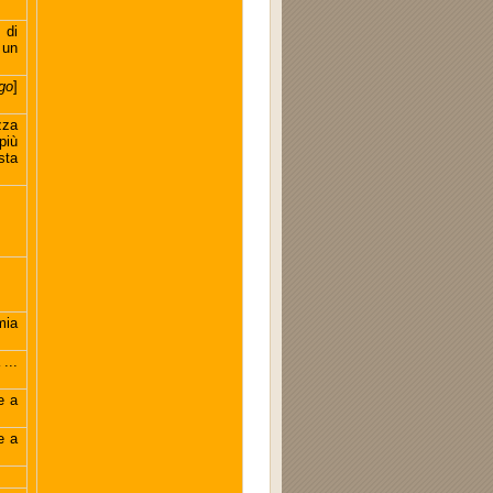
 di
 un
go
]
zza
più
sta
mia
...
e a
e a