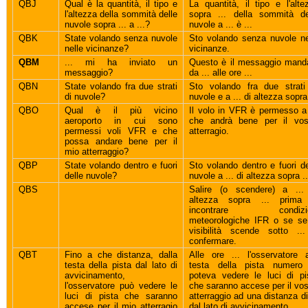
QBJ
Qual è la quantità, il tipo e
La quantità, il tipo e l'alte
l'altezza della sommità delle
sopra ... della sommità de
nuvole sopra ... a ...?
nuvole a ... è ...
QBK
State volando senza nuvole
Sto volando senza nuvole ne
nelle vicinanze?
vicinanze.
QBM
... mi ha inviato un
Questo è il messaggio mand
messaggio?
da ... alle ore ...
QBN
State volando fra due strati
Sto volando fra due strati
di nuvole?
nuvole e a ... di altezza sopra 
QBO
Qual è il più vicino
Il volo in VFR è permesso a 
aeroporto in cui sono
che andrà bene per il vos
permessi voli VFR e che
atterragio.
possa andare bene per il
mio atterraggio?
QBP
State volando dentro e fuori
Sto volando dentro e fuori de
delle nuvole?
nuvole a ... di altezza sopra ..
QBS
Salire (o scendere) a ...
altezza sopra ... prima
incontrare condizio
meteorologiche IFR o se se
visibilità scende sotto ..
confermare.
QBT
Fino a che distanza, dalla
Alle ore ... l'osservatore a
testa della pista dal lato di
testa della pista numero 
avvicinamento,
poteva vedere le luci di pi
l'osservatore può vedere le
che saranno accese per il vos
luci di pista che saranno
atterraggio ad una distanza di 
accese per il mio atterragio
dal lato di avvicinamento.