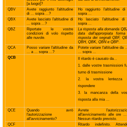
[a
luogo
]?
QBV
Avete raggiunto l'altitudine
Ho raggiunto l'altitudine di 
di ... sopra ...?
sopra ...
QBX
Avete lasciato l'altitudine di
Ho lasciato l'altitudine di 
... sopra ...?
sopra ...
QBZ
Riportate le vostre
La risposta alla domanda QB
condizioni di volo rispetto
data dall'approrpiata forma
alle nuvole.
risposta dei segnali QBF, Q
QBH, QBK, QBN e QBP
.
QCA
Posso variare l'altitudine da
Potete variare l'altitudine da .
... a ... sopra ...?
... sopra ...
QCB
Il ritardo è causato da...
1. dalle vostre trasmissioni fu
turno di trasmissione
2. la vostra lentezza 
rispondere
3. la mancanza della vos
risposta alla mia ...
QCE
Quando avrò
Avrete l'autorizzazio
l'autorizzazione
all'avvicinamento alle ore ..
all'avvicinamento?
Nessun ritardo previsto.
QCF
Ritardo indefinito. Attend