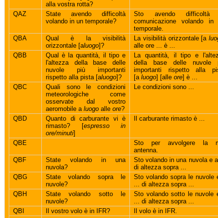
alla vostra rotta?
QAZ
State avendo difficoltà
Sto avendo difficoltà
volando in un temporale?
comunicazione volando in
temporale.
QBA
Qual è la visibilità
La visibilità orizzontale [a
luo
orizzontale [a
luogo
]?
alle ore ... è ...
QBB
Qual è la quantità, il tipo e
La quantità, il tipo e l'alte
l'altezza della base delle
della base delle nuvole 
nuvole più importanti
importanti rispetto alla pi
rispetto alla pista [a
luogo
]?
[a
luogo
] [alle
ore
] è ...
QBC
Quali sono le condizioni
Le condizioni sono ...
meteorologiche come
osservate dal vostro
aeromobile a
luogo
alle
ore
?
QBD
Quanto di carburante vi è
Il carburante rimasto è ...
rimasto? [
espresso in
ore/minuti
]
QBE
Sto per avvolgere la 
antenna.
QBF
State volando in una
Sto volando in una nuvola e a 
nuvola?
di altezza sopra ...
QBG
State volando sopra le
Sto volando sopra le nuvole 
nuvole?
... di altezza sopra ...
QBH
State volando sotto le
Sto volando sotto le nuvole 
nuvole?
... di altezza sopra ...
QBI
Il vostro volo è in IFR?
Il volo è in IFR.