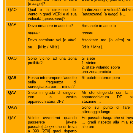
[a
luogo
]?
QAO
Qual è la direzione del
La direzione e velocità del ve
vento in gradi VERI e al sua
[a
posizione
] [a
luogo
] è ...
velocità [a
posizione
]?
QAP
Devo rimanere in ascolto?
Rimanete in ascolto.
oppure
oppure
Devo ascoltare voi [o
altro
]
Ascoltate me [o
altro
] su 
su ... [kHz / MHz]
[kHz / Mhz].
QAQ
Sono vicino ad una zona
Sì siete
proibita?
1. vicino
2. state volando sopra
una zona proibita
QAR
Posso interrompere l'ascolto
Sì potete interrompere ...
sulla frequenza di
sorveglianza per ... minuti?
QAV
Siete in grado di dirigervi
Mi sto dirigendo con la 
con la vostra
apparecchiatura DF su
apparecchiatura DF?
stazione ...
QAW
Sono sul punto di fare
atterraggio lungo.
QAY
Volete avvertirmi quando
Ho passato
luogo
che si trov
passerete [avete
... gradi rispetto alla mia ro
passato]
luogo
che si trova
alle ore ...
a 090 [270] gradi rispetto