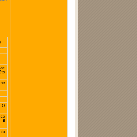
e
per
Sto
ine
] O
ico
 il
nto