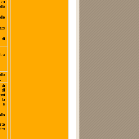
zza
lle
lle
ato
 di
...
...
tro
lle
.
 di
 di
ni
 la
. e
lla
...
sta
tro
...