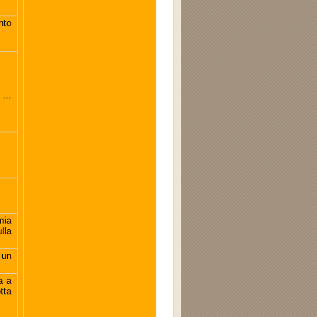
nto
...
mia
lla
 un
a a
tta