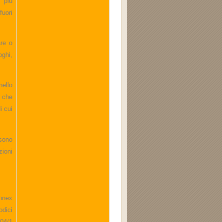
o più
fuori
are o
oghi,
nello
e che
i cui
sono
zioni
Annex
odici
04/1