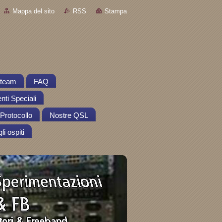
Mappa del sito
RSS
Stampa
o team
FAQ
nti Speciali
Protocollo
Nostre QSL
li ospiti