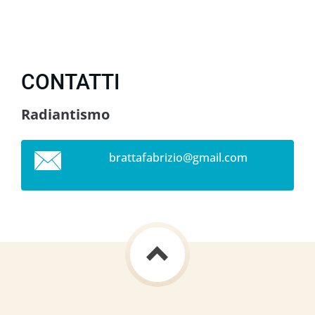
CONTATTI
Radiantismo
brattafa
brizio@g
mail.com