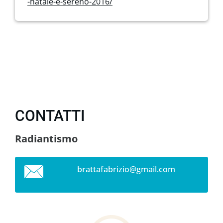
-natale-e-sereno-2016/
CONTATTI
Radiantismo
brattafa
brizio@g
mail.com