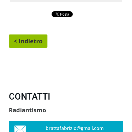
< Indietro
CONTATTI
Radiantismo
brattafa
brizio@g
mail.com