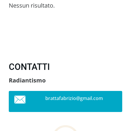
Nessun risultato.
CONTATTI
Radiantismo
brattafa
brizio@g
mail.com