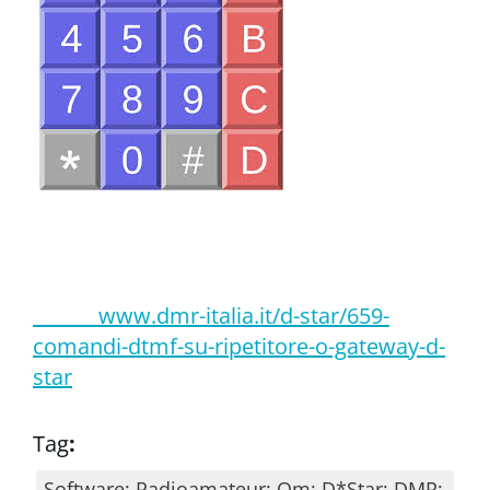
www.dmr-italia.it/d-star/659-
comandi-dtmf-su-ripetitore-o-gateway-d-
star
Tag
:
Software; Radioamateur; Om; D*Star; DMR;