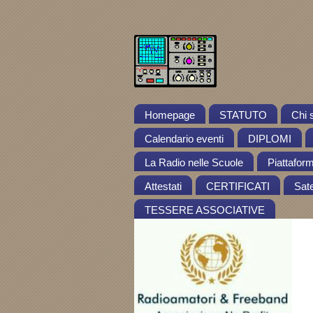
Homepage
STATUTO
Chi 
Calendario eventi
DIPLOMI
La Radio nelle Scuole
Piattafor
Attestati
CERTIFICATI
Satel
TESSERE ASSOCIATIVE