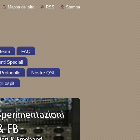
Mappa del sito
RSS
Stampa
o team
FAQ
nti Speciali
Protocollo
Nostre QSL
li ospiti