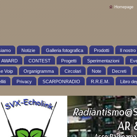
Homepage
siamo
Notizie
Galleria fotografica
Prodotti
Il nostr
AWARD
CONTEST
Progetti
Sperimentazioni
Eve
me Voip
Organigramma
Circolari
Note
Decreti
liti
Privacy
SCARPONRADIO
R.R.E.M.
Libro deg