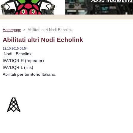
Homepage
>
Abilitati altri Nodi Echolink
Abilitati altri Nodi Echolink
12.10.2015 08:54
odi Echolink:
N
IW7DQR-R (repeater)
IW7DQR-L (link)
Abilitati per territorio Italiano.