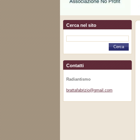
Cerca nel sito
Contatti
Radiantismo
brattafa
brizio@g
mail.com