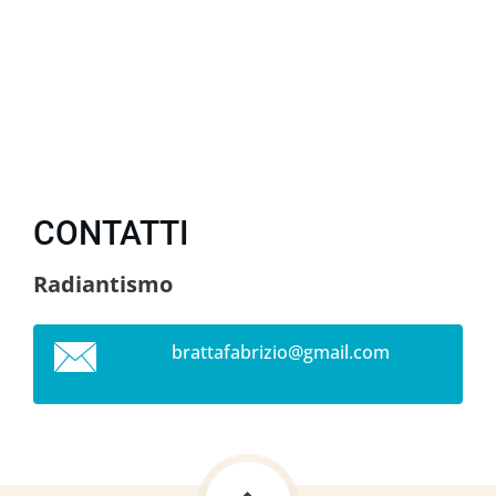
CONTATTI
Radiantismo
brattafa
brizio@g
mail.com