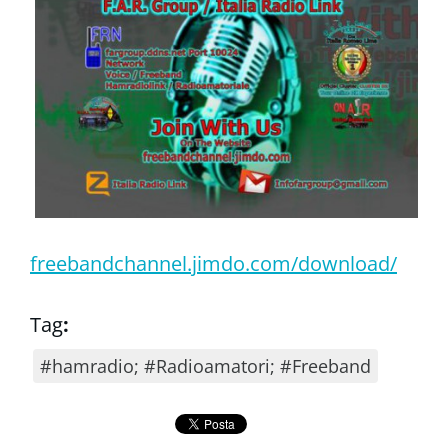
freebandchannel.jimdo.com/download/
Tag
:
#hamradio; #Radioamatori; #Freeband