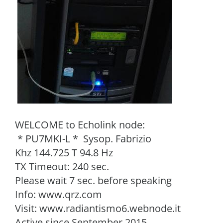
WELCOME to Echolink node:
* PU7MKI-L * Sysop. Fabrizio
Khz 144.725 T 94.8 Hz
TX Timeout: 240 sec.
Please wait 7 sec. before speaking
Info: www.qrz.com
Visit: www.radiantismo6.webnode.it
Active since September 2015