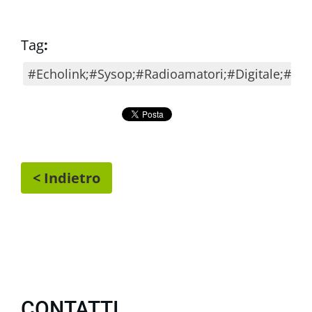
Tag
:
#Echolink;#Sysop;#Radioamatori;#Digitale;#An
< Indietro
CONTATTI