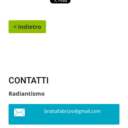
< Indietro
CONTATTI
Radiantismo
brattafa
brizio@g
mail.com